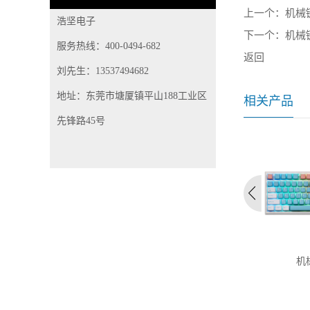
上一个：
机械
浩坚电子
下一个：
机械
服务热线：400-0494-682
返回
刘先生：13537494682
地址：东莞市塘厦镇平山188工业区
相关产品
先锋路45号
0-3朋克冰晶键帽机械
机械键盘
82