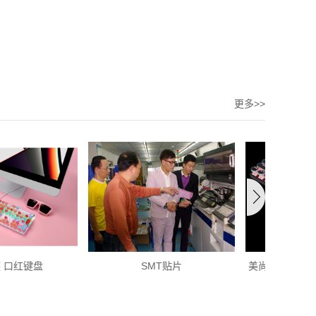
更多>>
SMT贴片
美尚e族 双色字符917-7黑色键...