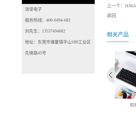
上一个：
HJK
浩坚电子
返回
服务热线：400-0494-682
刘先生：13537494682
相关产品
地址：东莞市塘厦镇平山188工业区
先锋路45号
械键盘
HJK682-7（61键）RGB三模键
机
盘...