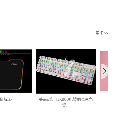
更多>>
美尚e族 HJK900电镀朋克白色
鼠标垫
美尚e族 口
键...